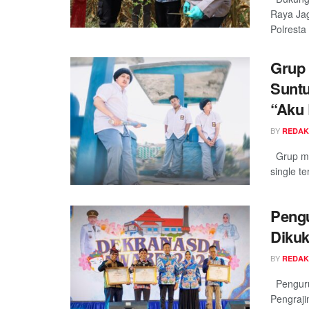
Raya Jag
Polresta
Grup 
Suntu
“Aku
BY
REDAK
Grup mus
single t
Pengu
Dikuk
BY
REDAK
Penguru
Pengraji