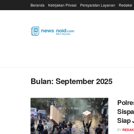
Beranda
Kebijakan Privasi
Persyaratan Layanan
Redaksi
Bulan:
September 2025
Polre
Sisp
Siap
BY
REDAK