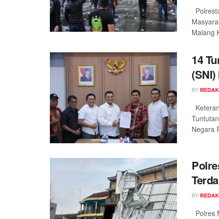
Polrest
Masyara
Malang K
14 Tu
(SNI)
BY
REDAK
Keterang
Tuntutan
Negara RI
Polre
Terda
BY
REDAK
Polres 