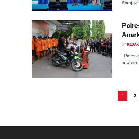
Kerajina
Polre
Anark
BY
REDAK
Polresta
newsnoid
1
2