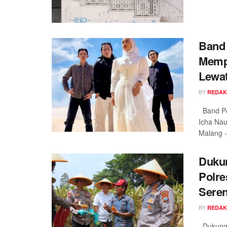
Band 
Mempe
Lewat
BY
REDAK
Band Pop
Icha Nau
Malang - 
Duku
Polre
Seren
BY
REDAK
Dukung 