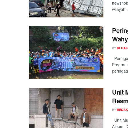
newsnoid
wilayah .
Perin
Wahyu
BY
REDAK
Peringat
Program 
peringata
Unit 
Resmi
BY
REDAK
Unit Mus
Album “S