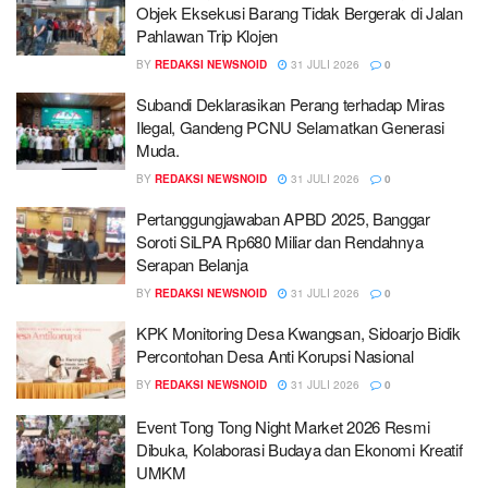
Objek Eksekusi Barang Tidak Bergerak di Jalan
Pahlawan Trip Klojen
BY
REDAKSI NEWSNOID
31 JULI 2026
0
Subandi Deklarasikan Perang terhadap Miras
Ilegal, Gandeng PCNU Selamatkan Generasi
Muda.
BY
REDAKSI NEWSNOID
31 JULI 2026
0
Pertanggungjawaban APBD 2025, Banggar
Soroti SiLPA Rp680 Miliar dan Rendahnya
Serapan Belanja
BY
REDAKSI NEWSNOID
31 JULI 2026
0
KPK Monitoring Desa Kwangsan, Sidoarjo Bidik
Percontohan Desa Anti Korupsi Nasional
BY
REDAKSI NEWSNOID
31 JULI 2026
0
Event Tong Tong Night Market 2026 Resmi
Dibuka, Kolaborasi Budaya dan Ekonomi Kreatif
UMKM