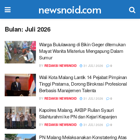
newsnoid.com
Bulan:
Juli 2026
Warga Bululawang di Bikin Geger ditemukan
Mayat Wanita Misterius Mengapung Dalam
Sumur
BY
REDAKSI NEWSNOID
31 JULI 2026
0
Wali Kota Malang Lantik 14 Pejabat Pimpinan
Tinggi Pratama, Dorong Birokrasi Profesional
Berbasis Manajemen Talenta
BY
REDAKSI NEWSNOID
31 JULI 2026
0
Kapolres Malang, AKBP Rulian Syauri
Silahturahmi ke PN dan Kejari Kepanjen
BY
REDAKSI NEWSNOID
31 JULI 2026
0
PN Malang Melaksanakan Konstatering Atas