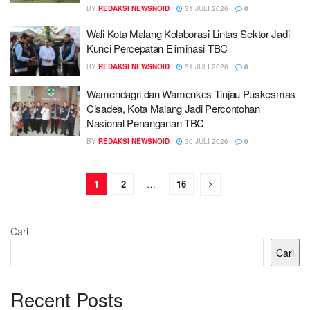
BY
REDAKSI NEWSNOID
31 JULI 2026
0
Wali Kota Malang Kolaborasi Lintas Sektor Jadi
Kunci Percepatan Eliminasi TBC
BY
REDAKSI NEWSNOID
31 JULI 2026
0
Wamendagri dan Wamenkes Tinjau Puskesmas
Cisadea, Kota Malang Jadi Percontohan
Nasional Penanganan TBC
BY
REDAKSI NEWSNOID
30 JULI 2026
0
1
2
…
16
Cari
Cari
Recent Posts