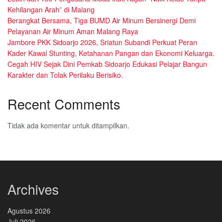
Kehilangan Arah” di Malang
Berangkat Bersama, Tiga BUMD Air Minum Bersinergi Demi
Pelayanan Air Minum Aman Malang Raya
Jambore PKK Sidoarjo 2026, Sriatun Subandi Perkuat Peran
Kader Kawal Stunting, Ketahanan Pangan dan Ekonomi Keluarga.
Cegah HIV Sejak Dini Pemkab Sidoarjo Edukasi Pelajar Bangun
Karakter dan Tolak Perilaku Berisiko.
Recent Comments
Tidak ada komentar untuk ditampilkan.
Archives
Agustus 2026
Juli 2026