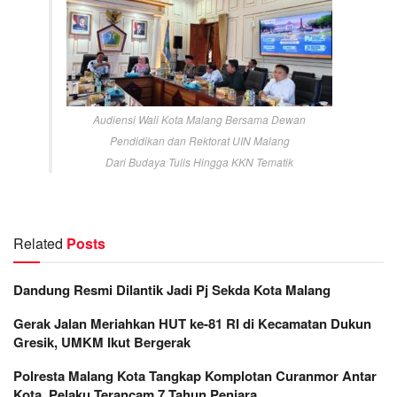
Audiensi Wali Kota Malang Bersama Dewan
Pendidikan dan Rektorat UIN Malang
Dari Budaya Tulis Hingga KKN Tematik
Related
Posts
Dandung Resmi Dilantik Jadi Pj Sekda Kota Malang
Gerak Jalan Meriahkan HUT ke-81 RI di Kecamatan Dukun
Gresik, UMKM Ikut Bergerak
Polresta Malang Kota Tangkap Komplotan Curanmor Antar
Kota, Pelaku Terancam 7 Tahun Penjara