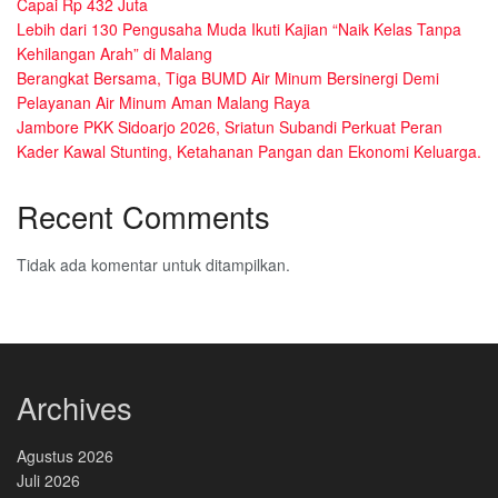
Capai Rp 432 Juta
Lebih dari 130 Pengusaha Muda Ikuti Kajian “Naik Kelas Tanpa
Kehilangan Arah” di Malang
Berangkat Bersama, Tiga BUMD Air Minum Bersinergi Demi
Pelayanan Air Minum Aman Malang Raya
Jambore PKK Sidoarjo 2026, Sriatun Subandi Perkuat Peran
Kader Kawal Stunting, Ketahanan Pangan dan Ekonomi Keluarga.
Recent Comments
Tidak ada komentar untuk ditampilkan.
Archives
Agustus 2026
Juli 2026