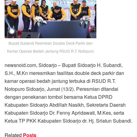
Bupati Subandi Resmikan Double Deck Parkir dan
Kamar Operasi Bedah Jantung RSUD R.T. Notopuro
newsnoid.com, Sidoarjo – Bupati Sidoarjo H. Subandi,
S.H., M.Kn meresmikan fasilitas double deck parkir dan
kamar operasi bedah jantung terbuka di RSUD R.T.
Notopuro Sidoarjo, Jumat (13/2). Peresmian ditandai
dengan penekanan tombol bersama Ketua DPRD
Kabupaten Sidoarjo Abdillah Nasikh, Sekretaris Daerah
Kabupaten Sidoarjo Dr. Fenny Apridawati, M.Kes, serta
Ketua TP PKK Kabupaten Sidoarjo dr. Hj. Sriatun Subandi.
Related
Posts