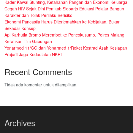
Kader Kawal Stunting, Ketahanan Pangan dan Ekonomi Keluarga.
Cegah HIV Sejak Dini Pemkab Sidoarjo Edukasi Pelajar Bangun
Karakter dan Tolak Perilaku Berisiko.
Ekonomi Pancasila Harus Diterjemahkan ke Kebijakan, Bukan
Sekadar Konsep
Api Karhutla Bromo Merembet ke Poncokusumo, Polres Malang
Kerahkan Tim Gabungan
Yonarmed 11/GG dan Yonarmed 1/Roket Kostrad Asah Kesiapan
Prajurit Jaga Kedaulatan NKRI
Recent Comments
Tidak ada komentar untuk ditampilkan.
Archives