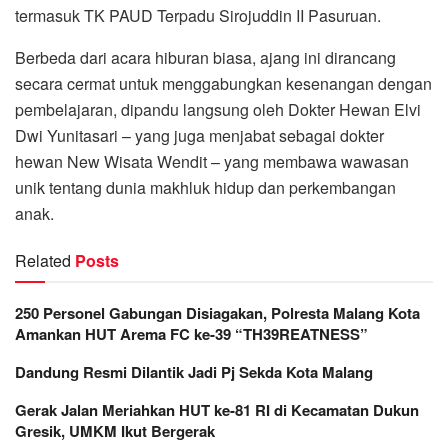
termasuk TK PAUD Terpadu Sirojuddin II Pasuruan.
Berbeda dari acara hiburan biasa, ajang ini dirancang
secara cermat untuk menggabungkan kesenangan dengan
pembelajaran, dipandu langsung oleh Dokter Hewan Elvi
Dwi Yunitasari – yang juga menjabat sebagai dokter
hewan New Wisata Wendit – yang membawa wawasan
unik tentang dunia makhluk hidup dan perkembangan
anak.
Related
Posts
250 Personel Gabungan Disiagakan, Polresta Malang Kota
Amankan HUT Arema FC ke-39 “TH39REATNESS”
Dandung Resmi Dilantik Jadi Pj Sekda Kota Malang
Gerak Jalan Meriahkan HUT ke-81 RI di Kecamatan Dukun
Gresik, UMKM Ikut Bergerak