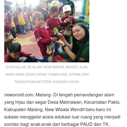
DARI KELAS KE ALAM: NEW WISATA WENDIT AJAK
ANAK-ANAK EKSPLORASI TUMBUHAN, SATWA DAN
TINGKATKAN MOTORIK DENGAN CERIA
newsnoid.com, Malang- Di tengah pemandangan alam
yang hijau dan segar Desa Malinawan, Kecamatan Pakis,
Kabupaten Malang, New Wisata Wendit baru-baru ini
sukses menggelar acara edukasi luar ruang yang menjadi
sorotan bagi anak-anak dari berbagai PAUD dan TK,