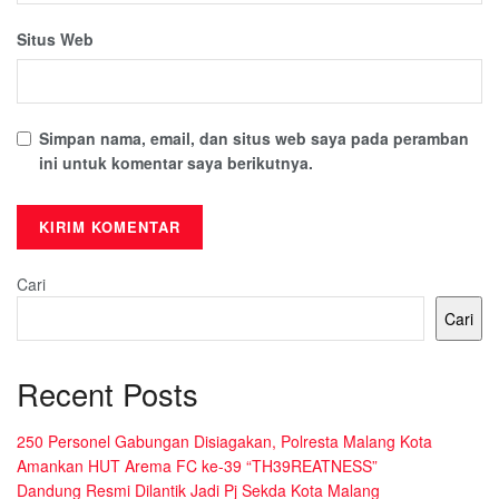
Situs Web
Simpan nama, email, dan situs web saya pada peramban
ini untuk komentar saya berikutnya.
Cari
Cari
Recent Posts
250 Personel Gabungan Disiagakan, Polresta Malang Kota
Amankan HUT Arema FC ke-39 “TH39REATNESS”
Dandung Resmi Dilantik Jadi Pj Sekda Kota Malang