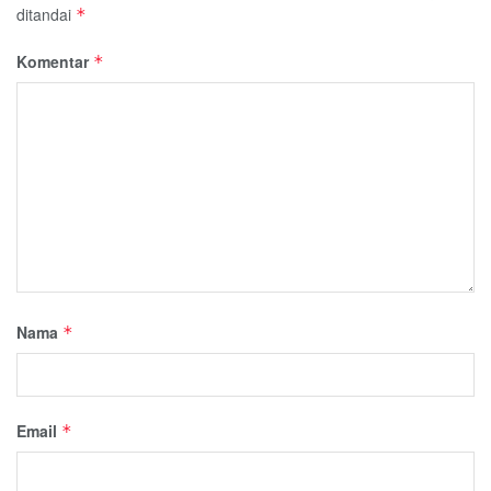
ditandai
*
Komentar
*
Nama
*
Email
*