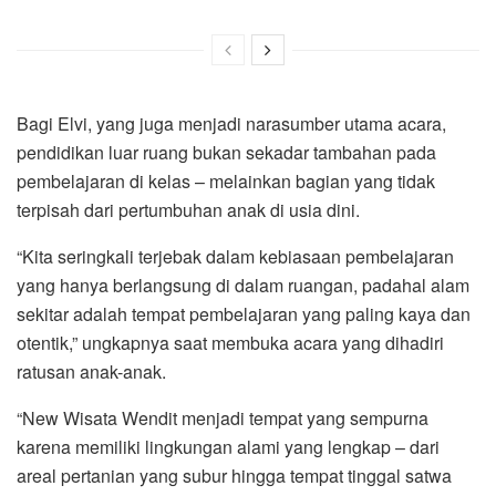
Bagi Elvi, yang juga menjadi narasumber utama acara,
pendidikan luar ruang bukan sekadar tambahan pada
pembelajaran di kelas – melainkan bagian yang tidak
terpisah dari pertumbuhan anak di usia dini.
“Kita seringkali terjebak dalam kebiasaan pembelajaran
yang hanya berlangsung di dalam ruangan, padahal alam
sekitar adalah tempat pembelajaran yang paling kaya dan
otentik,” ungkapnya saat membuka acara yang dihadiri
ratusan anak-anak.
“New Wisata Wendit menjadi tempat yang sempurna
karena memiliki lingkungan alami yang lengkap – dari
areal pertanian yang subur hingga tempat tinggal satwa