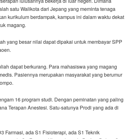
erapan lulusannya bekerja di luar negeri. Dimana
alah satu Walikota dari Jepang yang meminta tenaga
sikan kurikulum berdampak, kampus ini dalam waktu dekat
tuk magang.
lah yang besar nilai dapat dipakai untuk membayar SPP
aoen.
uliah dapat berkurang. Para mahasiswa yang magang
asi medis. Pasiennya merupakan masyarakat yang berumur
 Jompo.
dengam 16 program studi. Dengan peminatan yang paling
ana Terapan Anestesi. Satu-satunya Prodi yang ada di
 Farmasi, ada S1 Fisioterapi, ada S1 Teknik