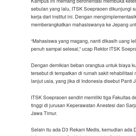
Kampus ini memang berorientasi membuka keters
sebulan yang lalu, ITSK Soepraoen dikunjungi s
kerja dari institut ini. Dengan mengimplementa
memberangkatkan mahasiswanya ke Jepang un
“Mahasiswa yang magang, nanti dikasih uang le
penuh sampai selesai,” ucap Rektor ITSK Soepr
Dengan demikian beban orangtua untuk biaya k
tersebut di tempatkan di rumah sakit rehabilit
lanjut usia, yang jika di Indonesia disebut Panti
ITSK Soepraoen sendiri memiliki tiga Fakultas 
tinggi di jurusan Keperawatan Anestesi dan Sarj
Jawa Timur.
Selain itu ada D3 Rekam Medis, kemudian ada D3