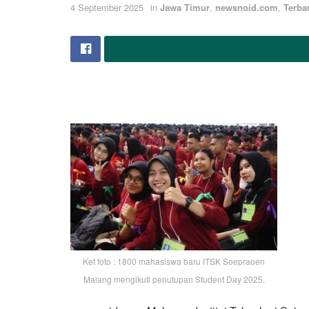
4 September 2025
in
Jawa Timur
,
newsnoid.com
,
Terba
Ket foto : 1800 mahasiswa baru ITSK Soepraoen
Malang mengikuti penutupan Student Day 2025.