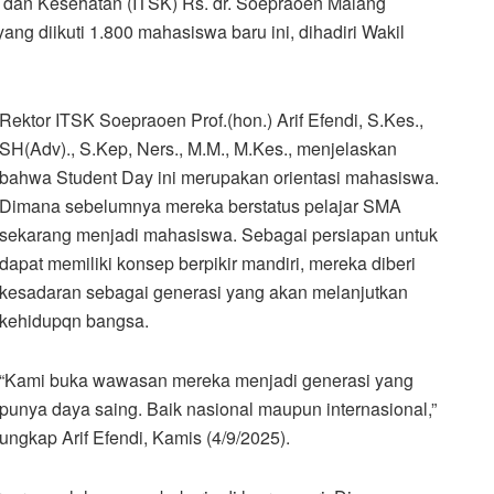
s dan Kesehatan (ITSK) Rs. dr. Soepraoen Malang
g diikuti 1.800 mahasiswa baru ini, dihadiri Wakil
Rektor ITSK Soepraoen Prof.(hon.) Arif Efendi, S.Kes.,
SH(Adv)., S.Kep, Ners., M.M., M.Kes., menjelaskan
bahwa Student Day ini merupakan orientasi mahasiswa.
Dimana sebelumnya mereka berstatus pelajar SMA
sekarang menjadi mahasiswa. Sebagai persiapan untuk
dapat memiliki konsep berpikir mandiri, mereka diberi
kesadaran sebagai generasi yang akan melanjutkan
kehidupqn bangsa.
“Kami buka wawasan mereka menjadi generasi yang
punya daya saing. Baik nasional maupun internasional,”
ungkap Arif Efendi, Kamis (4/9/2025).