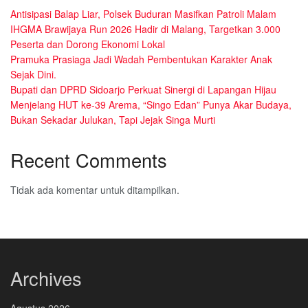
Antisipasi Balap Liar, Polsek Buduran Masifkan Patroli Malam
IHGMA Brawijaya Run 2026 Hadir di Malang, Targetkan 3.000
Peserta dan Dorong Ekonomi Lokal
Pramuka Prasiaga Jadi Wadah Pembentukan Karakter Anak
Sejak Dini.
Bupati dan DPRD Sidoarjo Perkuat Sinergi di Lapangan Hijau
Menjelang HUT ke-39 Arema, “Singo Edan” Punya Akar Budaya,
Bukan Sekadar Julukan, Tapi Jejak Singa Murti
Recent Comments
Tidak ada komentar untuk ditampilkan.
Archives
Agustus 2026