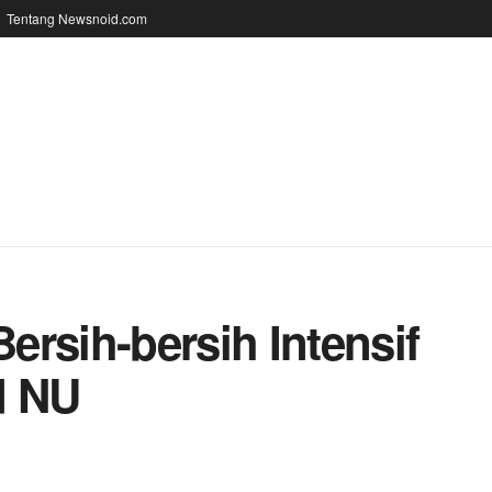
Tentang Newsnoid.com
rsih-bersih Intensif
ad NU