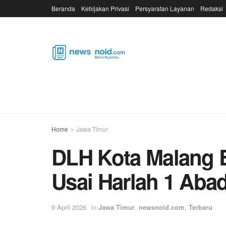
Beranda
Kebijakan Privasi
Persyaratan Layanan
Redaksi
Home
Jawa Timur
DLH Kota Malang Be
Usai Harlah 1 Ab
9 April 2026
in
Jawa Timur
,
newsnoid.com
,
Terbaru