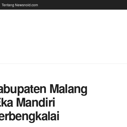
Tentang Newsnoid.com
abupaten Malang
Eka Mandiri
erbengkalai