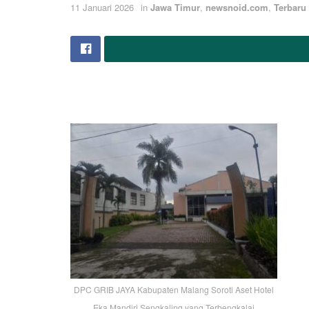
11 Januari 2026
in
Jawa Timur
,
newsnoid.com
,
Terbaru
DPC GRIB JAYA Kabupaten Malang Soroti Aset Hotel
Eka Mandiri Sengkaling yang Terbengkalai