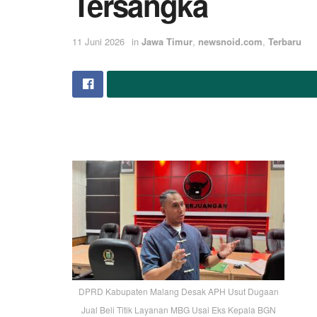
Tersangka
11 Juni 2026
in
Jawa Timur
,
newsnoid.com
,
Terbaru
DPRD Kabupaten Malang Desak APH Usut Dugaan
Jual Beli Titik Layanan MBG Usai Eks Kepala BGN