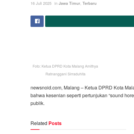
16 Juli 2025
in
Jawa Timur
,
Terbaru
Foto: Ketua DPRD Kota Malang Amithya
Ratnanggani Sirraduhita
newsnoid.com, Malang – Ketua DPRD Kota Mala
bahwa kesenian seperti pertunjukan “sound hor
publik.
Related
Posts