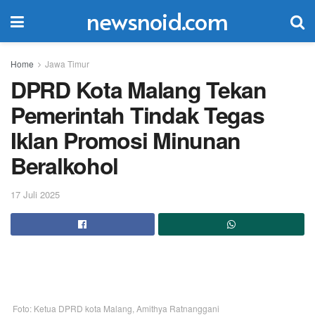
newsnoid.com
Home
Jawa Timur
DPRD Kota Malang Tekan
Pemerintah Tindak Tegas
Iklan Promosi Minunan
Beralkohol
17 Juli 2025
Foto: Ketua DPRD kota Malang, Amithya Ratnanggani