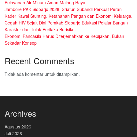
Pelayanan Air Minum Aman Malang Raya
Jambore PKK Sidoarjo 2026, Sriatun Subandi Perkuat Peran
Kader Kawal Stunting, Ketahanan Pangan dan Ekonomi Keluarga.
Cegah HIV Sejak Dini Pemkab Sidoarjo Edukasi Pelajar Bangun
Karakter dan Tolak Perilaku Berisiko.
Ekonomi Pancasila Harus Diterjemahkan ke Kebijakan, Bukan
Sekadar Konsep
Recent Comments
Tidak ada komentar untuk ditampilkan.
Archives
Agustus 2026
Juli 2026