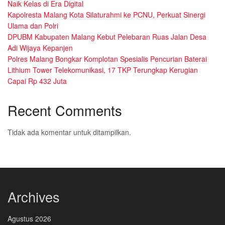
Naik Kelas di Era Digital
Kapolresta Malang Kota Silaturahmi ke PCNU, Perkuat Sinergi
Ulama dan Polri
DPUBM Kabupaten Malang Kebut Pelebaran Ruas Jalan Desa
Adi Wijaya Kepanjen
Polres Malang Bongkar Komplotan Spesialis Pencurian Baterai
Lithium Tower Telekomunikasi, 17 TKP Terungkap Kerugian
Capai Rp 432 Juta
Recent Comments
Tidak ada komentar untuk ditampilkan.
Archives
Agustus 2026