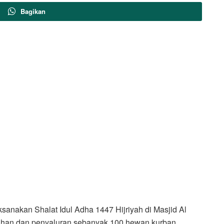
Bagikan
sanakan Shalat Idul Adha 1447 Hijriyah di Masjid Al
lihan dan penyaluran sebanyak 100 hewan kurban