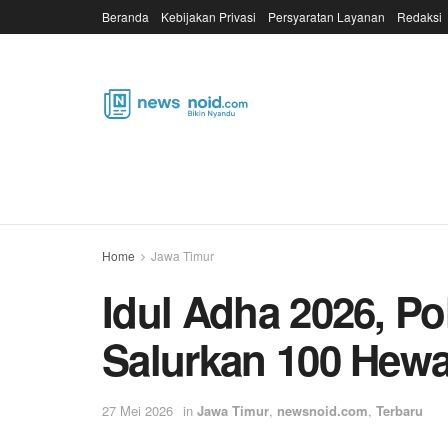
Beranda
Kebijakan Privasi
Persyaratan Layanan
Redaksi
Home
Jawa Timur
Idul Adha 2026, Po
Salurkan 100 Hew
27 Mei 2026
in
Jawa Timur
,
newsnoid.com
,
Terbaru