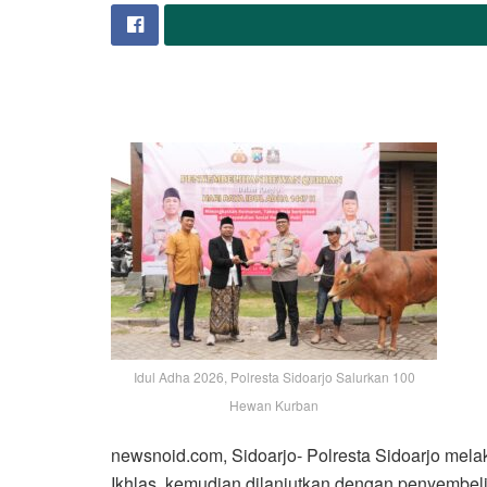
Idul Adha 2026, Polresta Sidoarjo Salurkan 100
Hewan Kurban
newsnoid.com, Sidoarjo- Polresta Sidoarjo melak
Ikhlas, kemudian dilanjutkan dengan penyembe