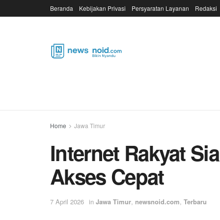
Beranda
Kebijakan Privasi
Persyaratan Layanan
Redaksi
Home
Jawa Timur
Internet Rakyat S
Akses Cepat
7 April 2026
in
Jawa Timur
,
newsnoid.com
,
Terbaru