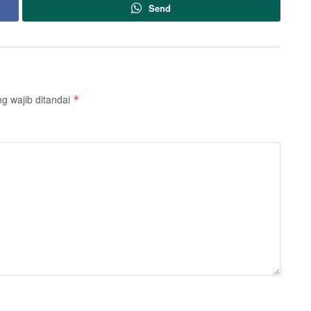
Send
g wajib ditandai
*