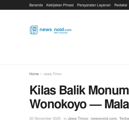
Beranda
Kebijakan Privasi
Persyaratan Layanan
Redaksi
Home
Jawa Timur
Kilas Balik Monum
Wonokoyo — Malan
30 November 2025
in
Jawa Timur
,
newsnoid.com
,
Terba