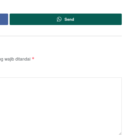
Send
g wajib ditandai
*