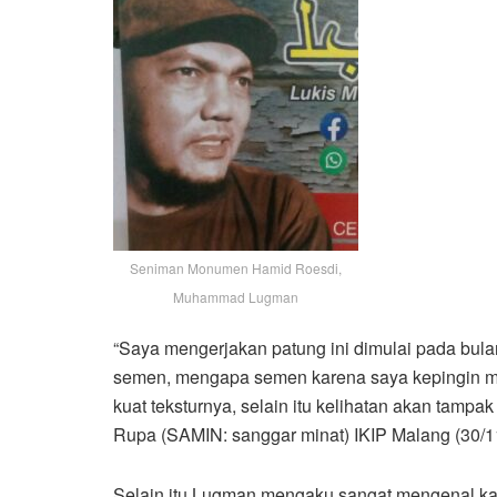
Seniman Monumen Hamid Roesdi,
Muhammad Lugman
“Saya mengerjakan patung ini dimulai pada bul
semen, mengapa semen karena saya kepingin men
kuat teksturnya, selain itu kelihatan akan tampa
Rupa (SAMIN: sanggar minat) IKIP Malang (30/1
Selain itu Lugman mengaku sangat mengenal kar