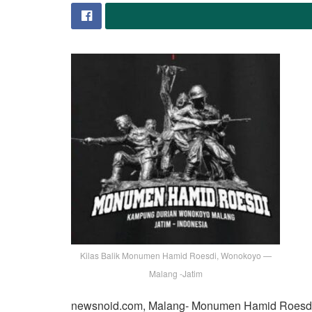
Kilas Balik Monumen Hamid Roesdi, Wonokoyo —
Malang -Jatim
newsnoid.com, Malang- Monumen Hamid Roesdi,