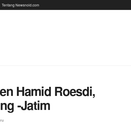
Tentang Newsnoid.com
en Hamid Roesdi,
g -Jatim
ru