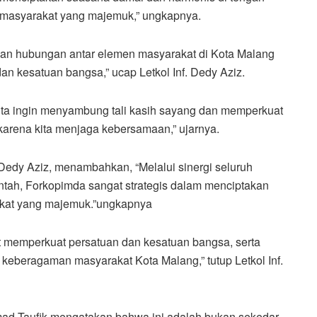
masyarakat yang majemuk,” ungkapnya.
pkan hubungan antar elemen masyarakat di Kota Malang
n kesatuan bangsa,” ucap Letkol Inf. Dedy Aziz.
kita ingin menyambung tali kasih sayang dan memperkuat
 karena kita menjaga kebersamaan,” ujarnya.
Dedy Aziz, menambahkan, “Melalui sinergi seluruh
tah, Forkopimda sangat strategis dalam menciptakan
akat yang majemuk.”ungkapnya
t memperkuat persatuan dan kesatuan bangsa, serta
 keberagaman masyarakat Kota Malang,” tutup Letkol Inf.
d Taufik mengatakan bahwa ini adalah bukan sekedar