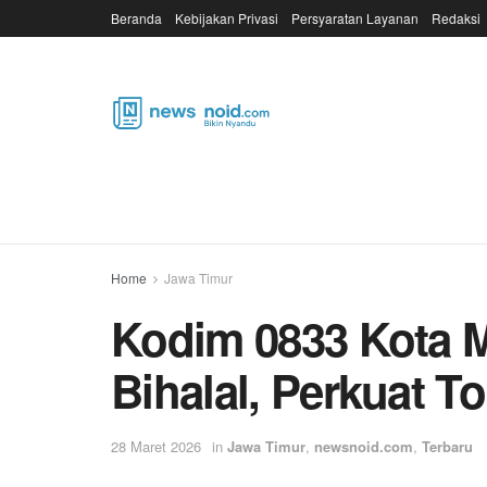
Beranda
Kebijakan Privasi
Persyaratan Layanan
Redaksi
Home
Jawa Timur
Kodim 0833 Kota M
Bihalal, Perkuat T
28 Maret 2026
in
Jawa Timur
,
newsnoid.com
,
Terbaru