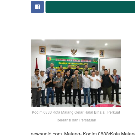
Kodim 0833 Kota Malang Gelar Halal Bihalal, Perkuat
Toleransi dan Persatuan
newsnoid.com, Malang- Kodim 0833/Kota Malang