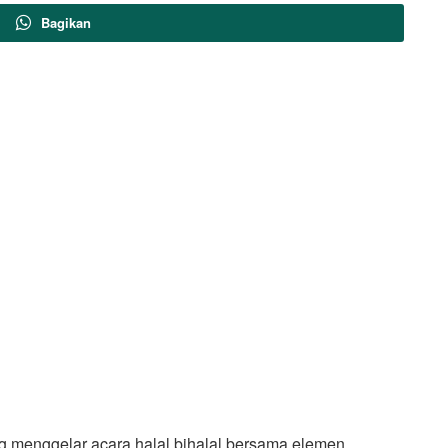
Bagikan
 menggelar acara halal bihalal bersama elemen