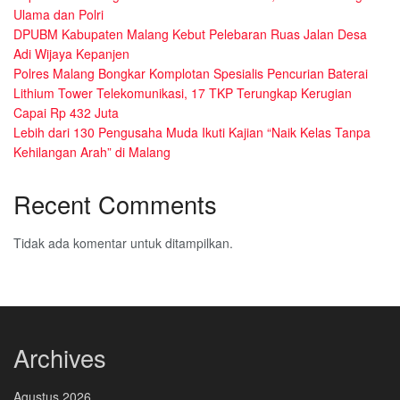
Ulama dan Polri
DPUBM Kabupaten Malang Kebut Pelebaran Ruas Jalan Desa
Adi Wijaya Kepanjen
Polres Malang Bongkar Komplotan Spesialis Pencurian Baterai
Lithium Tower Telekomunikasi, 17 TKP Terungkap Kerugian
Capai Rp 432 Juta
Lebih dari 130 Pengusaha Muda Ikuti Kajian “Naik Kelas Tanpa
Kehilangan Arah” di Malang
Recent Comments
Tidak ada komentar untuk ditampilkan.
Archives
Agustus 2026