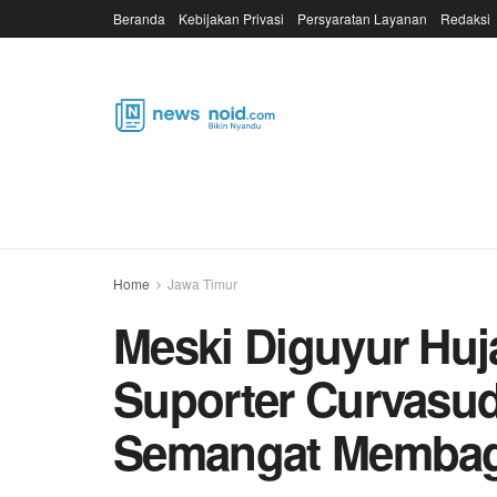
Beranda
Kebijakan Privasi
Persyaratan Layanan
Redaksi
Home
Jawa Timur
Meski Diguyur Hu
Suporter Curvasud
Semangat Membagik