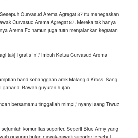
Sesepuh Curvasud Arema Agregat 87 itu menegaskan
nawak Curvasud Arema Agregat 87. Mereka tak hanya
ya Arema Fc namun juga rutin menjalankan kegiatan
gi takjil gratis ini,” imbuh Ketua Curvasud Arema
nampilan band kebanggaan arek Malang d’Kross. Sang
il gahar di Bawah guyuran hujan.
indah bersamamu tinggallah mimpi,” nyanyi sang Tiwuz
 sejumlah komunitas suporter. Seperti Blue Army yang
bawah guyuran hujan nawak-nawak suporter tersebut