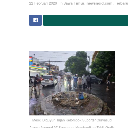
22 Februari 2026
in
Jawa Timur
,
newsnoid.com
,
Terbar
Meski Diguyur Hujan Kelompok Suporter Curvasud
Arema Agregat 97 Semangat Membagikan Takjil Gratis