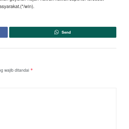
syarakat.(*/win).
Send
g wajib ditandai
*