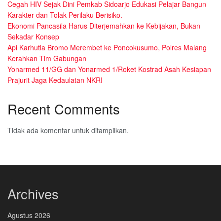
Cegah HIV Sejak Dini Pemkab Sidoarjo Edukasi Pelajar Bangun
Karakter dan Tolak Perilaku Berisiko.
Ekonomi Pancasila Harus Diterjemahkan ke Kebijakan, Bukan
Sekadar Konsep
Api Karhutla Bromo Merembet ke Poncokusumo, Polres Malang
Kerahkan Tim Gabungan
Yonarmed 11/GG dan Yonarmed 1/Roket Kostrad Asah Kesiapan
Prajurit Jaga Kedaulatan NKRI
Recent Comments
Tidak ada komentar untuk ditampilkan.
Archives
Agustus 2026