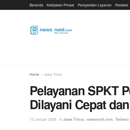
Beranda
Kebijakan Privasi
Persyaratan Layanan
Redaksi
Home
Jawa Timur
Pelayanan SPKT Po
Dilayani Cepat da
15 Januari 2026
in
Jawa Timur
,
newsnoid.com
,
Terbaru