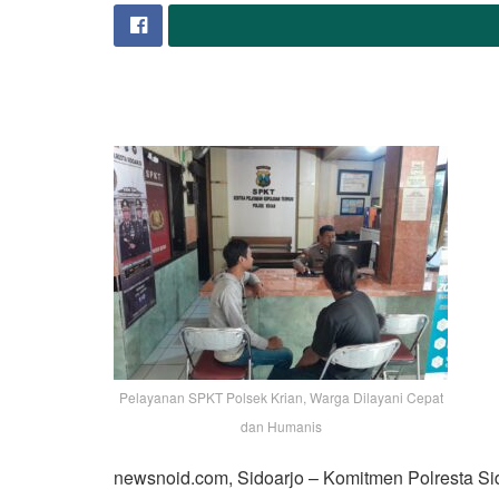
Pelayanan SPKT Polsek Krian, Warga Dilayani Cepat
dan Humanis
newsnoid.com, Sidoarjo – Komitmen Polresta Si