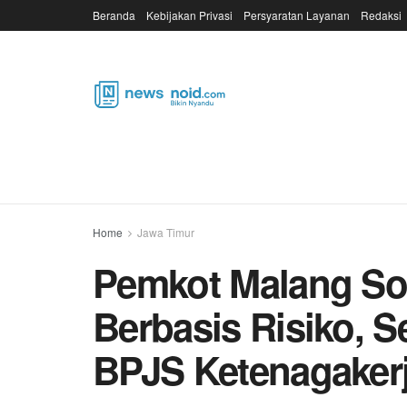
Beranda
Kebijakan Privasi
Persyaratan Layanan
Redaksi
Home
Jawa Timur
Pemkot Malang Sos
Berbasis Risiko, 
BPJS Ketenagaker