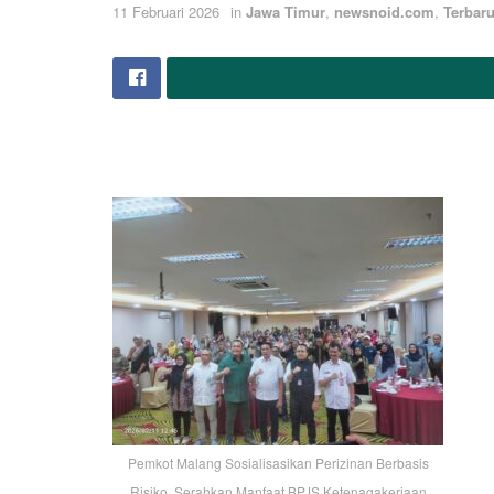
11 Februari 2026
in
Jawa Timur
,
newsnoid.com
,
Terbar
Pemkot Malang Sosialisasikan Perizinan Berbasis
Risiko, Serahkan Manfaat BPJS Ketenagakerjaan