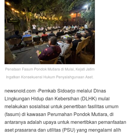
Penataan Fasum Pondok Mutiara di Mulai, Kejati Jatim
Ingatkan Konsekuensi Hukum Penyalahgunaan Aset.
newsnoid.com -Pemkab Sidoarjo melalui Dinas
Lingkungan Hidup dan Kebersihan (DLHK) mulai
melakukan sosialisai untuk penertiban fasilitas umum
(fasum) di kawasan Perumahan Pondok Mutiara, di
antaranya adalah upaya untuk menertibkan pemanfaatan
aset prasarana dan utilitas (PSU) yang mengalami alih