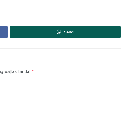
Send
g wajib ditandai
*