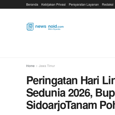
Beranda
Kebijakan Privasi
Persyaratan Layanan
Redaksi
Home
Jawa Timur
Peringatan Hari L
Sedunia 2026, Bu
SidoarjoTanam Po