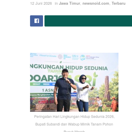
12 Juni 2026
in
Jawa Timur
,
newsnoid.com
,
Terbaru
Peringatan Hari Lingkungan Hidup Sedunia 2026,
Bupati Subandi dan Wabup Mimik Tanam Pohon
Pucuk Merah