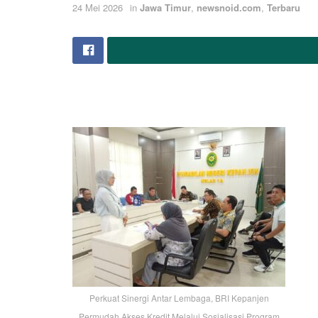
24 Mei 2026
in
Jawa Timur
,
newsnoid.com
,
Terbaru
Perkuat Sinergi Antar Lembaga, BRI Kepanjen
Permudah Akses Kredit Melalui Sosialisasi Program