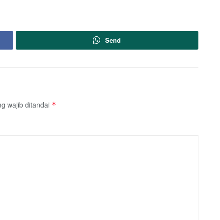
Send
g wajib ditandai
*