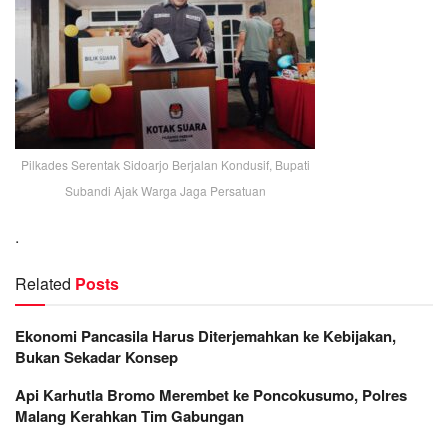
Pilkades Serentak Sidoarjo Berjalan Kondusif, Bupati
Subandi Ajak Warga Jaga Persatuan
.
Related
Posts
Ekonomi Pancasila Harus Diterjemahkan ke Kebijakan,
Bukan Sekadar Konsep
Api Karhutla Bromo Merembet ke Poncokusumo, Polres
Malang Kerahkan Tim Gabungan