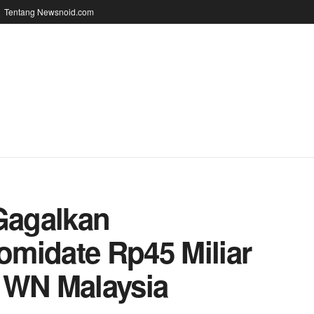
Tentang Newsnoid.com
 Gagalkan
midate Rp45 Miliar
 WN Malaysia