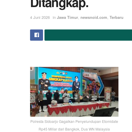
Ditangkap.
4 Juni 2026
in
Jawa Timur
,
newsnoid.com
,
Terbaru
Polresta Sidoarjo Gagalkan Penyelundupan Etomidate
Rp45 Miliar dari Bangkok, Dua WN Malaysia