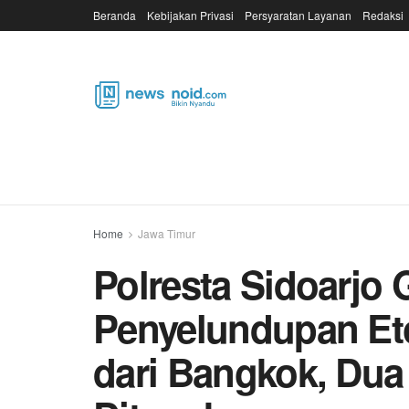
Beranda
Kebijakan Privasi
Persyaratan Layanan
Redaksi
Home
Jawa Timur
Polresta Sidoarjo
Penyelundupan Eto
dari Bangkok, Dua