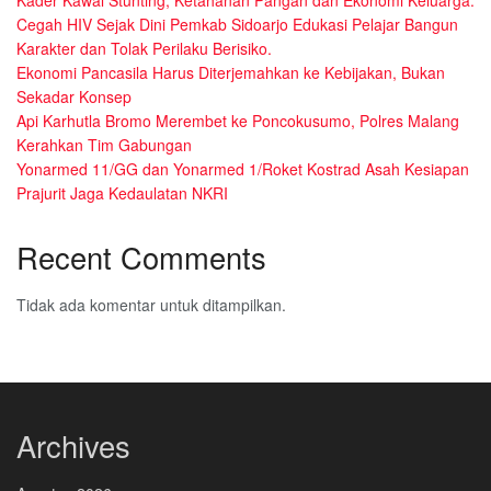
Kader Kawal Stunting, Ketahanan Pangan dan Ekonomi Keluarga.
Cegah HIV Sejak Dini Pemkab Sidoarjo Edukasi Pelajar Bangun
Karakter dan Tolak Perilaku Berisiko.
Ekonomi Pancasila Harus Diterjemahkan ke Kebijakan, Bukan
Sekadar Konsep
Api Karhutla Bromo Merembet ke Poncokusumo, Polres Malang
Kerahkan Tim Gabungan
Yonarmed 11/GG dan Yonarmed 1/Roket Kostrad Asah Kesiapan
Prajurit Jaga Kedaulatan NKRI
Recent Comments
Tidak ada komentar untuk ditampilkan.
Archives