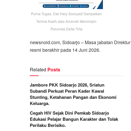
Purna Tugas, Dwi Hary Soeryadi Sampaikan
Terima Kasih atas Amanah Memimpin
Perumda Delta Tirta
newsnoid.com, Sidoarjo – Masa jabatan Direktu
resmi berakhir pada 14 Juni 2026.
Related
Posts
Jambore PKK Sidoarjo 2026, Sriatun
Subandi Perkuat Peran Kader Kawal
Stunting, Ketahanan Pangan dan Ekonomi
Keluarga.
Cegah HIV Sejak Dini Pemkab Sidoarjo
Edukasi Pelajar Bangun Karakter dan Tolak
Perilaku Berisiko.