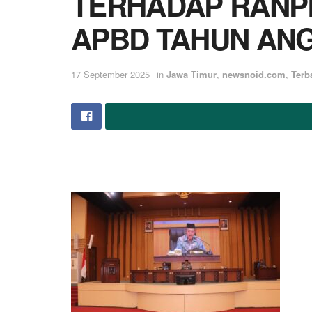
TERHADAP RANP
APBD TAHUN AN
17 September 2025
in
Jawa Timur
,
newsnoid.com
,
Terb