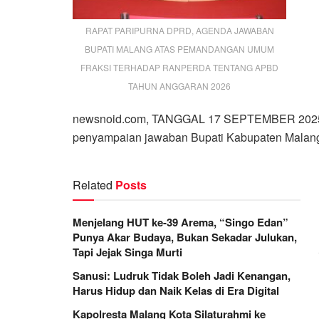
RAPAT PARIPURNA DPRD, AGENDA JAWABAN
BUPATI MALANG ATAS PEMANDANGAN UMUM
FRAKSI TERHADAP RANPERDA TENTANG APBD
TAHUN ANGGARAN 2026
newsnoid.com, TANGGAL 17 SEPTEMBER 2025 
penyampaian jawaban Bupati Kabupaten Malan
Related
Posts
Menjelang HUT ke-39 Arema, “Singo Edan”
Punya Akar Budaya, Bukan Sekadar Julukan,
Tapi Jejak Singa Murti
Sanusi: Ludruk Tidak Boleh Jadi Kenangan,
Harus Hidup dan Naik Kelas di Era Digital
Kapolresta Malang Kota Silaturahmi ke