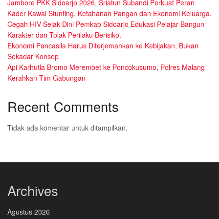
Jambore PKK Sidoarjo 2026, Sriatun Subandi Perkuat Peran
Kader Kawal Stunting, Ketahanan Pangan dan Ekonomi Keluarga.
Cegah HIV Sejak Dini Pemkab Sidoarjo Edukasi Pelajar Bangun
Karakter dan Tolak Perilaku Berisiko.
Ekonomi Pancasila Harus Diterjemahkan ke Kebijakan, Bukan
Sekadar Konsep
Api Karhutla Bromo Merembet ke Poncokusumo, Polres Malang
Kerahkan Tim Gabungan
Recent Comments
Tidak ada komentar untuk ditampilkan.
Archives
Agustus 2026