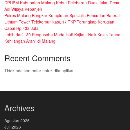
DPUBM Kabupaten Malang Kebut Pelebaran Ruas Jalan Desa
Adi Wijaya Kepanjen
Polres Malang Bongkar Komplotan Spesialis Pencurian Baterai
Lithium Tower Telekomunikasi, 17 TKP Terungkap Kerugian
Capai Rp 432 Juta
Lebih dari 130 Pengusaha Muda Ikuti Kajian “Naik Kelas Tanpa
Kehilangan Arah” di Malang
Recent Comments
Tidak ada komentar untuk ditampilkan.
Archives
Agustus 2026
Juli 2026