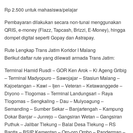
Rp 2.500 untuk mahasiswa/pelajar
Pembayaran dilakukan secara non-tunai menggunakan
QRIS, e-money (Flazz, Tapcash, Brizzi, E-Money), hingga
dompet digital seperti Gopay dan Astrapay.
Rute Lengkap Trans Jatim Koridor I Malang
Berikut daftar rute yang dilewati armada Trans Jatim:
Terminal Hamid Rusdi – GOR Ken Arok – Ki Ageng Gribig
– Terminal Madyopuro – Sawojajar – Stasiun Malang –
Kajoetangan – Kawi – Ijen – Veteran – Ketawanggede –
Diyono – Tlogomas – Terminal Landungsari – Raya
Tlogomas – Sengkaling – Dau – Mulyoagung –
Semanding – Sumber Sekar – Banjartengah – Kampung
Dokar Banjar – Junrejo – Gangsiran Wetan – Gangsiran
Puthuk – Jalibar Tlekung – Balai Desa Tlekung – RS
Baptis – BSIP Kementan – Oro-oro Ombo – Panderman –