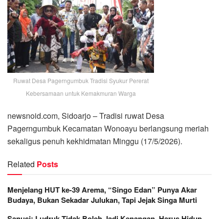
Ruwat Desa Pagerngumbuk Tradisi Syukur Pererat
Kebersamaan untuk Kemakmuran Warga
newsnoid.com, Sidoarjo – Tradisi ruwat Desa
Pagerngumbuk Kecamatan Wonoayu berlangsung meriah
sekaligus penuh kekhidmatan Minggu (17/5/2026).
Related
Posts
Menjelang HUT ke-39 Arema, “Singo Edan” Punya Akar
Budaya, Bukan Sekadar Julukan, Tapi Jejak Singa Murti
Sanusi: Ludruk Tidak Boleh Jadi Kenangan, Harus Hidup