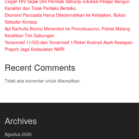
Cegah HIV Sejak Dini Pemkab Sidoarjo Edukasi Pelajar Bangun
Karakter dan Tolak Perilaku Berisiko.
Ekonomi Pancasila Harus Diterjemahkan ke Kebijakan, Bukan
Sekadar Konsep
Api Karhutla Bromo Merembet ke Poncokusumo, Polres Malang
Kerahkan Tim Gabungan
Yonarmed 11/GG dan Yonarmed 1/Roket Kostrad Asah Kesiapan
Prajurit Jaga Kedaulatan NKRI
Recent Comments
Tidak ada komentar untuk ditampilkan.
Archives
Agustus 2026