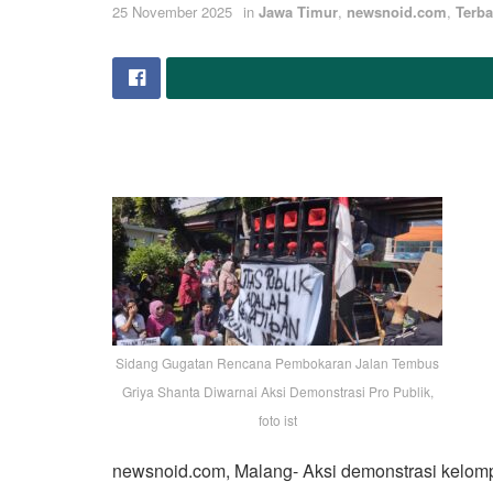
25 November 2025
in
Jawa Timur
,
newsnoid.com
,
Terba
Sidang Gugatan Rencana Pembokaran Jalan Tembus
Griya Shanta Diwarnai Aksi Demonstrasi Pro Publik,
foto ist
newsnoid.com, Malang- Aksi demonstrasi kelomp