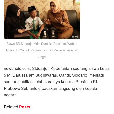
Siswa SD Sidoarjo Kirim Surat ke Presiden, Wabup
Mimik: Ini Contoh Keberanian dan Kepedulian Anak
Bangsa
newsnoid.com, Sidoarjo– Keberanian seorang siswa kelas
5 MI Darussalam Sugihwaras, Candi, Sidoarjo, menjadi
sorotan publik setelah suratnya kepada Presiden RI
Prabowo Subianto dibacakan langsung oleh kepala
negara.
Related
Posts