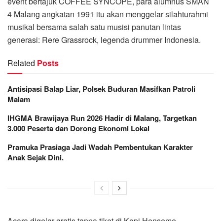
event bertajuk COFFEE SYNCOPE, para alumnus SMAN
4 Malang angkatan 1991 itu akan menggelar silahturahmi
musikal bersama salah satu musisi panutan lintas
generasi: Rere Grassrock, legenda drummer Indonesia.
Related
Posts
Antisipasi Balap Liar, Polsek Buduran Masifkan Patroli
Malam
IHGMA Brawijaya Run 2026 Hadir di Malang, Targetkan
3.000 Peserta dan Dorong Ekonomi Lokal
Pramuka Prasiaga Jadi Wadah Pembentukan Karakter
Anak Sejak Dini.
Acara digelar gratis tanpa tiket di Kopi Henseme –