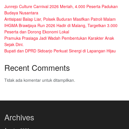
Junrejo Culture Carnival 2026 Meriah, 4.000 Peserta Padukan
Budaya Nusantara
Antisipasi Balap Liar, Polsek Buduran Masifkan Patroli Malam
IHGMA Brawijaya Run 2026 Hadir di Malang, Targetkan 3.000
Peserta dan Dorong Ekonomi Lokal
Pramuka Prasiaga Jadi Wadah Pembentukan Karakter Anak
Sejak Dini.
Bupati dan DPRD Sidoarjo Perkuat Sinergi di Lapangan Hijau
Recent Comments
Tidak ada komentar untuk ditampilkan.
Archives