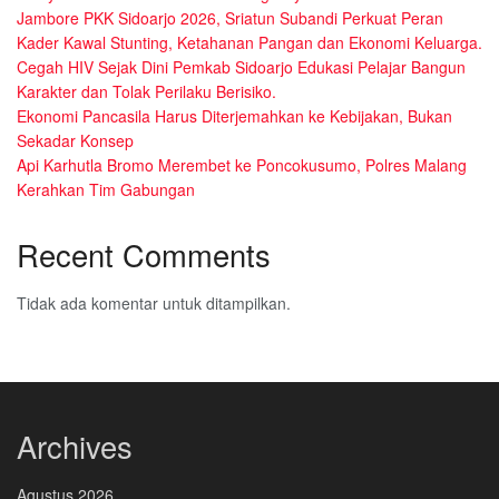
Jambore PKK Sidoarjo 2026, Sriatun Subandi Perkuat Peran
Kader Kawal Stunting, Ketahanan Pangan dan Ekonomi Keluarga.
Cegah HIV Sejak Dini Pemkab Sidoarjo Edukasi Pelajar Bangun
Karakter dan Tolak Perilaku Berisiko.
Ekonomi Pancasila Harus Diterjemahkan ke Kebijakan, Bukan
Sekadar Konsep
Api Karhutla Bromo Merembet ke Poncokusumo, Polres Malang
Kerahkan Tim Gabungan
Recent Comments
Tidak ada komentar untuk ditampilkan.
Archives
Agustus 2026