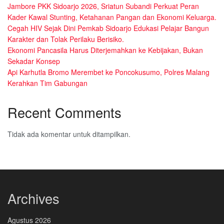
Jambore PKK Sidoarjo 2026, Sriatun Subandi Perkuat Peran
Kader Kawal Stunting, Ketahanan Pangan dan Ekonomi Keluarga.
Cegah HIV Sejak Dini Pemkab Sidoarjo Edukasi Pelajar Bangun
Karakter dan Tolak Perilaku Berisiko.
Ekonomi Pancasila Harus Diterjemahkan ke Kebijakan, Bukan
Sekadar Konsep
Api Karhutla Bromo Merembet ke Poncokusumo, Polres Malang
Kerahkan Tim Gabungan
Recent Comments
Tidak ada komentar untuk ditampilkan.
Archives
Agustus 2026