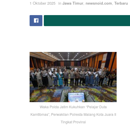
1 Oktober 2025
in
Jawa Timur
,
newsnoid.com
,
Terbaru
Waka Polda Jatim Kukuhkan “Pelajar Duta
Kamtibmas”, Perwakilan Polresta Malang Kota Juara II
Tingkat Provinsi