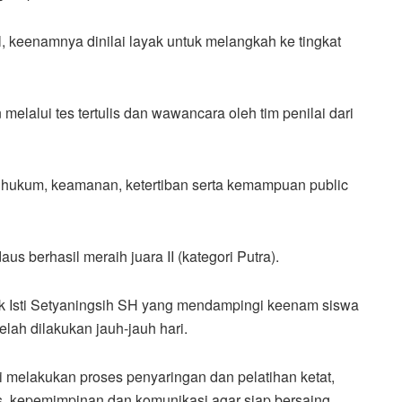
al, keenamnya dinilai layak untuk melangkah ke tingkat
melalui tes tertulis dan wawancara oleh tim penilai dari
r hukum, keamanan, ketertiban serta kemampuan public
us berhasil meraih juara II (kategori Putra).
ik Isti Setyaningsih SH yang mendampingi keenam siswa
ah dilakukan jauh-jauh hari.
mi melakukan proses penyaringan dan pelatihan ketat,
 kepemimpinan dan komunikasi agar siap bersaing