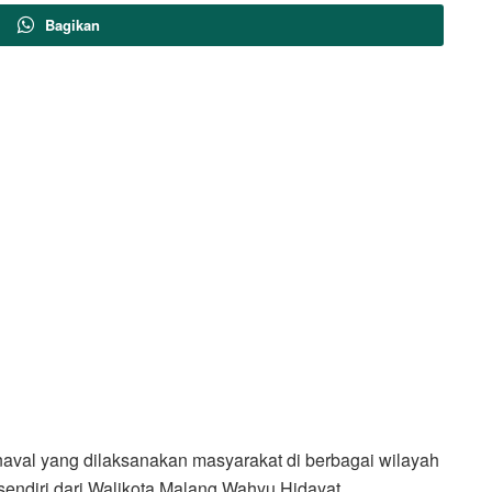
Bagikan
aval yang dilaksanakan masyarakat di berbagai wilayah
sendiri dari Walikota Malang Wahyu Hidayat.