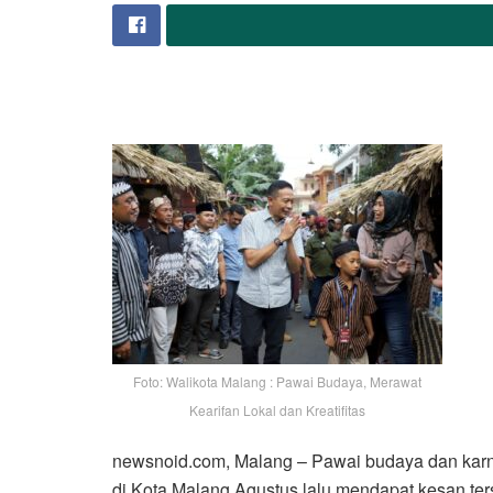
Foto: Walikota Malang : Pawai Budaya, Merawat
Kearifan Lokal dan Kreatifitas
newsnoid.com, Malang – Pawai budaya dan karn
di Kota Malang Agustus lalu mendapat kesan ter