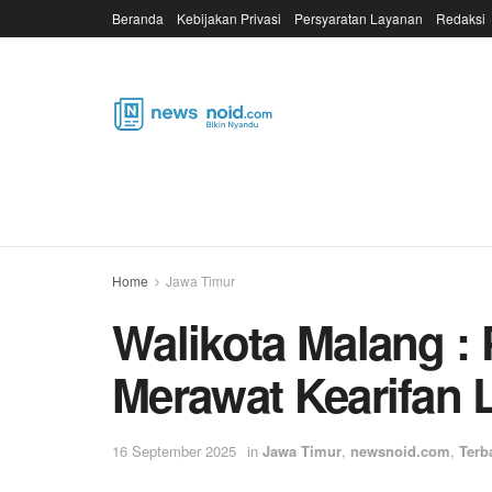
Beranda
Kebijakan Privasi
Persyaratan Layanan
Redaksi
Home
Jawa Timur
Walikota Malang :
Merawat Kearifan L
16 September 2025
in
Jawa Timur
,
newsnoid.com
,
Terb