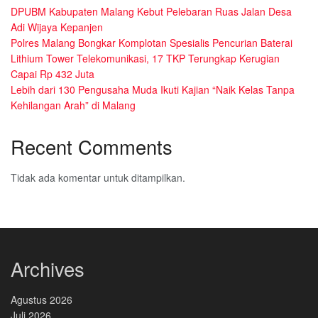
DPUBM Kabupaten Malang Kebut Pelebaran Ruas Jalan Desa
Adi Wijaya Kepanjen
Polres Malang Bongkar Komplotan Spesialis Pencurian Baterai
Lithium Tower Telekomunikasi, 17 TKP Terungkap Kerugian
Capai Rp 432 Juta
Lebih dari 130 Pengusaha Muda Ikuti Kajian “Naik Kelas Tanpa
Kehilangan Arah” di Malang
Recent Comments
Tidak ada komentar untuk ditampilkan.
Archives
Agustus 2026
Juli 2026