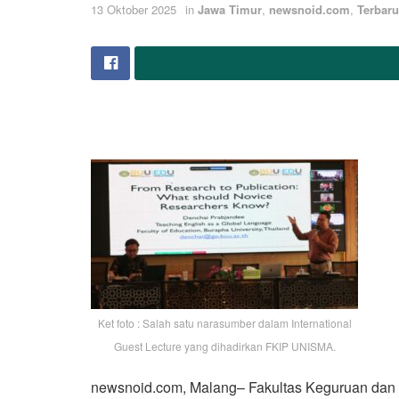
13 Oktober 2025
in
Jawa Timur
,
newsnoid.com
,
Terbaru
Ket foto : Salah satu narasumber dalam International
Guest Lecture yang dihadirkan FKIP UNISMA.
newsnoid.com, Malang– Fakultas Keguruan dan I