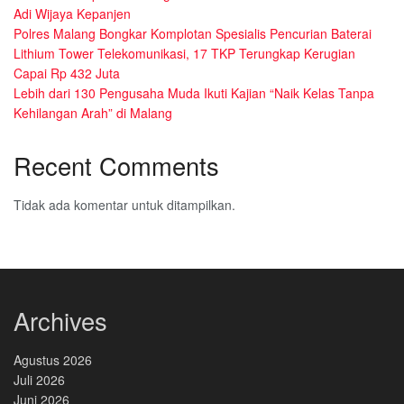
Adi Wijaya Kepanjen
Polres Malang Bongkar Komplotan Spesialis Pencurian Baterai
Lithium Tower Telekomunikasi, 17 TKP Terungkap Kerugian
Capai Rp 432 Juta
Lebih dari 130 Pengusaha Muda Ikuti Kajian “Naik Kelas Tanpa
Kehilangan Arah” di Malang
Recent Comments
Tidak ada komentar untuk ditampilkan.
Archives
Agustus 2026
Juli 2026
Juni 2026