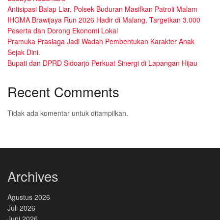
Antisipasi Balap Liar, Polsek Buduran Masifkan Patroli Malam
IHGMA Brawijaya Run 2026 Hadir di Malang, Targetkan 3.000
Peserta dan Dorong Ekonomi Lokal
Pramuka Prasiaga Jadi Wadah Pembentukan Karakter Anak
Sejak Dini.
Bupati dan DPRD Sidoarjo Perkuat Sinergi di Lapangan Hijau
Recent Comments
Tidak ada komentar untuk ditampilkan.
Archives
Agustus 2026
Juli 2026
Juni 2026