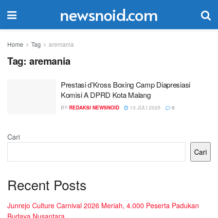
newsnoid.com
Home
Tag
aremania
Tag:
aremania
Prestasi d’Kross Boxing Camp Diapresiasi
Komisi A DPRD Kota Malang
BY
REDAKSI NEWSNOID
13 JULI 2025
0
Cari
Cari
Recent Posts
Junrejo Culture Carnival 2026 Meriah, 4.000 Peserta Padukan
Budaya Nusantara